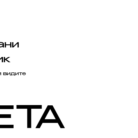
ани
ик
и видите
ЕТА