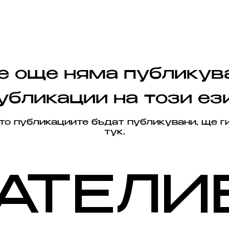
е още няма публикув
убликации на този ез
то публикациите бъдат публикувани, ще г
тук.
АТЕЛИ