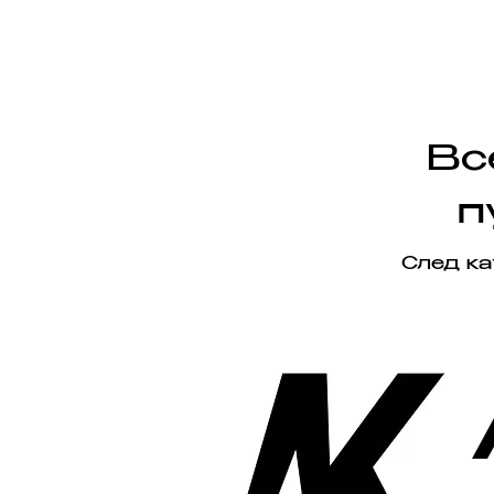
Вс
п
След ка